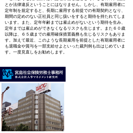
とか法律違反ということにはなりません。しかし、有期雇用者に
定年制を規定すると、長期に雇用する前提での有期契約となり、
期間の定めのない正社員と同じ扱いをすると期待を持たれてしま
います。また、定年年齢までは雇止めがないという期待を生み、
定年までは雇止めができなくなるリスクも生じます。また６０歳
以降は、６５歳までの雇用確保措置義務も生じるリスクもありま
す。加えて最近、このような長期雇用を前提とした有期雇用者に
も退職金や賞与を一部支給せよといった裁判例も出はじめていま
す。一度見直しをお勧めします。